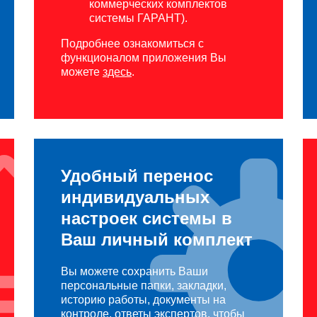
коммерческих комплектов
системы ГАРАНТ).
Подробнее ознакомиться с
функционалом приложения Вы
можете
здесь
.
Удобный перенос
индивидуальных
настроек системы в
Ваш личный комплект
Вы можете сохранить Ваши
персональные папки, закладки,
историю работы, документы на
контроле, ответы экспертов, чтобы