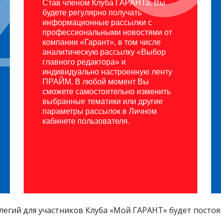
Став членом Клуба ГАРАНТа, Вы
будете регулярно получать
информационные рассылки с
профессиональными новостями от
компании «Гарант», в том числе
аналитическую рассылку «Выбор
главного редактора» и
индивидуально настроенную ленту
ПРАЙМ. В любой момент Вы
сможете самостоятельно изменить
выбранные тематики или другие
параметры рассылок в Личном
кабинете пользователя.
егий для участников Клуба «Мой ГАРАНТ» будет посто